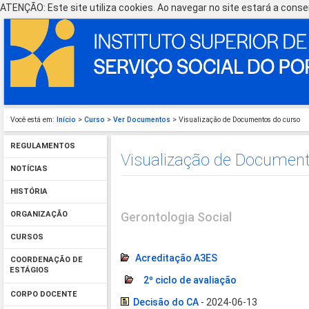
ATENÇÃO: Este site utiliza cookies. Ao navegar no site estará a consen
Você está em:
Início
>
Curso
>
Ver Documentos
> Visualização de Documentos do curso
REGULAMENTOS
Visualização de Document
NOTÍCIAS
HISTÓRIA
Gerontologia Social
ORGANIZAÇÃO
CURSOS
Acreditação A3ES
COORDENAÇÃO DE
ESTÁGIOS
2º ciclo de avaliação
CORPO DOCENTE
Decisão do CA
- 2024-06-13