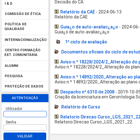
Decisão do CA
I & D
Relatório da CAE
- 2024-06-13
COMISSÃO DE ÉTICA
Relatório da CAE
POLÍTICA DE
Guia¿o de auto-avaliac¿a¿o
- 2024-06
QUALIDADE
Guia¿o de auto-avaliac¿a¿o
INTERNACIONALIZAÇÃO
1º ciclo de avaliação
CENTRO FORMAÇÃO
Documentos oficiais do ciclo de estu
EXT. COMUNITÁRIA
Aviso n.º 18228/2024/2_Alteração do 
ALUMNI
Aviso n.º 18228/2024/2_Alteração do plan
PESQUISA
Aviso n.º 14892/2020_Alteração ao pla
Aviso n.º 14892/2020_Alteração ao plano d
PROTEÇÃO DE DADOS
Despacho nº 6310 de 2008
- 2019-10-0
Criação da licenciatura em Gerontologia So
AUTENTICAÇÃO
Relatório de Curso
Utilizador
Relatorio Direcao Curso_LGS_2021_2
Relatorio Direcao Curso_LGS_2021_22
Senha
VALIDAR