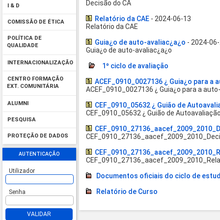
Decisão do CA
I & D
Relatório da CAE
- 2024-06-13
COMISSÃO DE ÉTICA
Relatório da CAE
POLÍTICA DE
Guia¿o de auto-avaliac¿a¿o
- 2024-06
QUALIDADE
Guia¿o de auto-avaliac¿a¿o
INTERNACIONALIZAÇÃO
1º ciclo de avaliação
CENTRO FORMAÇÃO
ACEF_0910_0027136 ¿ Guia¿o para a a
EXT. COMUNITÁRIA
ACEF_0910_0027136 ¿ Guia¿o para a auto-
ALUMNI
CEF_0910_05632 ¿ Guião de Autoavali
CEF_0910_05632 ¿ Guião de Autoavaliaçã
PESQUISA
CEF_0910_27136_aacef_2009_2010_D
CEF_0910_27136_aacef_2009_2010_Deci
PROTEÇÃO DE DADOS
CEF_0910_27136_aacef_2009_2010_Re
AUTENTICAÇÃO
CEF_0910_27136_aacef_2009_2010_Relat
Utilizador
Documentos oficiais do ciclo de estu
Relatório de Curso
Senha
VALIDAR