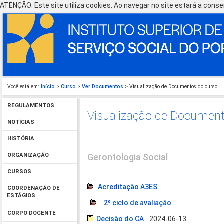
ATENÇÃO: Este site utiliza cookies. Ao navegar no site estará a consen
Você está em:
Início
>
Curso
>
Ver Documentos
> Visualização de Documentos do curso
REGULAMENTOS
Visualização de Document
NOTÍCIAS
HISTÓRIA
Gerontologia Social
ORGANIZAÇÃO
CURSOS
Acreditação A3ES
COORDENAÇÃO DE
ESTÁGIOS
2º ciclo de avaliação
CORPO DOCENTE
Decisão do CA
- 2024-06-13