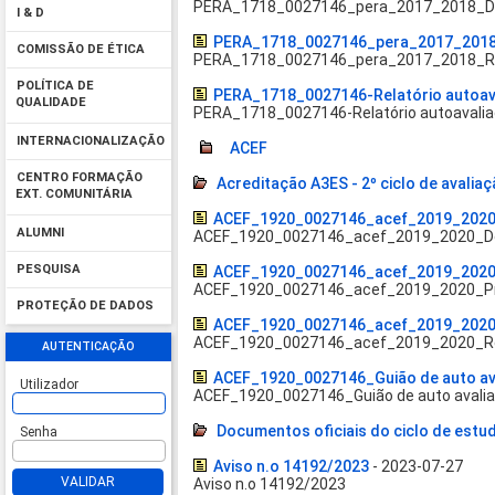
PERA_1718_0027146_pera_2017_2018_De
I & D
PERA_1718_0027146_pera_2017_2018_R
COMISSÃO DE ÉTICA
PERA_1718_0027146_pera_2017_2018_Rela
POLÍTICA DE
PERA_1718_0027146-Relatório autoav
QUALIDADE
PERA_1718_0027146-Relatório autoavali
INTERNACIONALIZAÇÃO
ACEF
CENTRO FORMAÇÃO
Acreditação A3ES - 2º ciclo de avalia
EXT. COMUNITÁRIA
ACEF_1920_0027146_acef_2019_2020
ALUMNI
ACEF_1920_0027146_acef_2019_2020_D
PESQUISA
ACEF_1920_0027146_acef_2019_2020
ACEF_1920_0027146_acef_2019_2020_P
PROTEÇÃO DE DADOS
ACEF_1920_0027146_acef_2019_2020_
ACEF_1920_0027146_acef_2019_2020_Re
AUTENTICAÇÃO
ACEF_1920_0027146_Guião de auto av
Utilizador
ACEF_1920_0027146_Guião de auto avali
Documentos oficiais do ciclo de estu
Senha
Aviso n.o 14192/2023
- 2023-07-27
VALIDAR
Aviso n.o 14192/2023