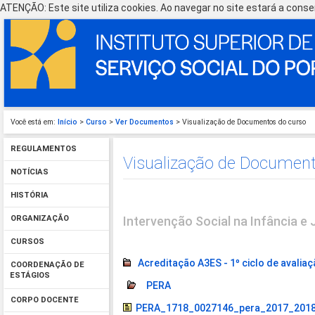
ATENÇÃO: Este site utiliza cookies. Ao navegar no site estará a consen
Você está em:
Início
>
Curso
>
Ver Documentos
> Visualização de Documentos do curso
REGULAMENTOS
Visualização de Document
NOTÍCIAS
HISTÓRIA
Intervenção Social na Infância e
ORGANIZAÇÃO
CURSOS
Acreditação A3ES - 1º ciclo de avalia
COORDENAÇÃO DE
ESTÁGIOS
PERA
CORPO DOCENTE
PERA_1718_0027146_pera_2017_2018