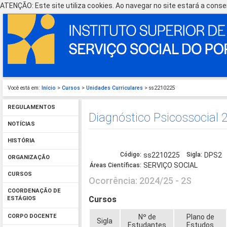
ATENÇÃO: Este site utiliza cookies. Ao navegar no site estará a consen
Você está em:
Início
>
Cursos
>
Unidades Curriculares
> ss2210225
REGULAMENTOS
Diagnóstico Psicossocial 
NOTÍCIAS
HISTÓRIA
Código:
ss2210225
Sigla:
DPS2
ORGANIZAÇÃO
SERVIÇO SOCIAL
Áreas Científicas:
CURSOS
Ocorrência: 2024/25 - 2S
COORDENAÇÃO DE
Cursos
ESTÁGIOS
Nº de
Plano de
CORPO DOCENTE
Sigla
Estudantes
Estudos