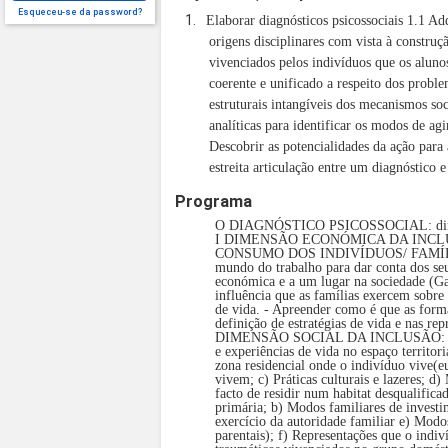
Esqueceu-se da password?
1.
Elaborar diagnósticos psicossociais 1.1 Ad
origens disciplinares com vista à construç
vivenciados pelos indivíduos que os alun
coerente e unificado a respeito dos proble
estruturais intangíveis dos mecanismos so
analíticas para identificar os modos de ag
Descobrir as potencialidades da ação para
estreita articulação entre um diagnóstico 
Programa
O DIAGNÓSTICO PSICOSSOCIAL: dimensõ
I DIMENSÃO ECONÓMICA DA INCL
CONSUMO DOS INDIVÍDUOS/ FAMÍLIAS - 
mundo do trabalho para dar conta dos se
económica e a um lugar na sociedade (Ga
influência que as famílias exercem sobre o
de vida. - Apreender como é que as forma
definição de estratégias de vida e nas re
DIMENSÃO SOCIAL DA INCLUSÃO: Laços S
e experiências de vida no espaço territor
zona residencial onde o indivíduo vive(eu
vivem; c) Práticas culturais e lazeres; d
facto de residir num habitat desqualifica
primária; b) Modos familiares de inves
exercício da autoridade famil
iar e) Modos
parentais); f) Representações que o indi