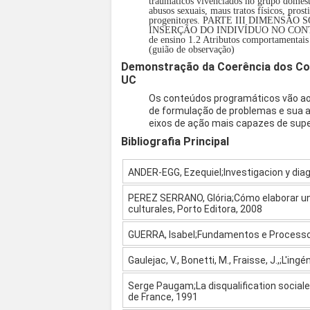
traumáticos vivenciados no grupo domésti
abusos sexuais, maus tratos físicos, pros
progenitores. PARTE III DIMENSÃO SO
INSERÇÃO DO INDIVÍDUO NO CONTEXT
de ensino 1.2 Atributos comportamentais 
(guião de observação)
Demonstração da Coerência dos Co
UC
Os conteúdos programáticos vão ao 
de formulação de problemas e sua an
eixos de ação mais capazes de supe
Bibliografia Principal
ANDER-EGG, Ezequiel;Investigacion y diag
PEREZ SERRANO, Glória;Cómo elaborar un 
culturales, Porto Editora, 2008
GUERRA, Isabel;Fundamentos e Processos
Gaulejac, V., Bonetti, M., Fraisse, J.,;L'ing
Serge Paugam;La disqualification sociale.
de France, 1991