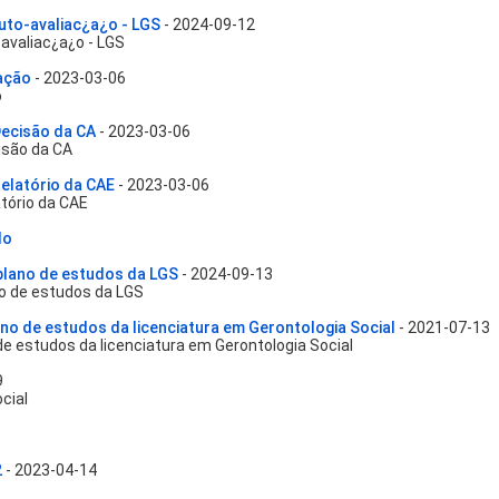
uto-avaliac¿a¿o - LGS
- 2024-09-12
avaliac¿a¿o - LGS
ação
- 2023-03-06
o
ecisão da CA
- 2023-03-06
são da CA
latório da CAE
- 2023-03-06
ório da CAE
do
plano de estudos da LGS
- 2024-09-13
o de estudos da LGS
no de estudos da licenciatura em Gerontologia Social
- 2021-07-13
e estudos da licenciatura em Gerontologia Social
9
cial
2
- 2023-04-14