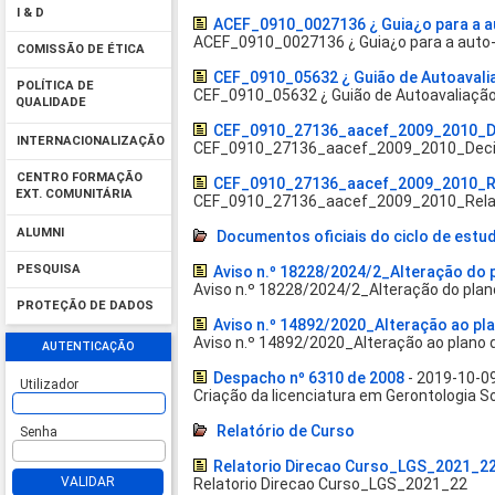
I & D
ACEF_0910_0027136 ¿ Guia¿o para a a
ACEF_0910_0027136 ¿ Guia¿o para a auto-
COMISSÃO DE ÉTICA
CEF_0910_05632 ¿ Guião de Autoavali
POLÍTICA DE
CEF_0910_05632 ¿ Guião de Autoavaliaçã
QUALIDADE
CEF_0910_27136_aacef_2009_2010_D
INTERNACIONALIZAÇÃO
CEF_0910_27136_aacef_2009_2010_Deci
CENTRO FORMAÇÃO
CEF_0910_27136_aacef_2009_2010_Re
EXT. COMUNITÁRIA
CEF_0910_27136_aacef_2009_2010_Relat
ALUMNI
Documentos oficiais do ciclo de estu
PESQUISA
Aviso n.º 18228/2024/2_Alteração do 
Aviso n.º 18228/2024/2_Alteração do plan
PROTEÇÃO DE DADOS
Aviso n.º 14892/2020_Alteração ao pla
Aviso n.º 14892/2020_Alteração ao plano d
AUTENTICAÇÃO
Despacho nº 6310 de 2008
- 2019-10-0
Utilizador
Criação da licenciatura em Gerontologia So
Relatório de Curso
Senha
Relatorio Direcao Curso_LGS_2021_2
VALIDAR
Relatorio Direcao Curso_LGS_2021_22