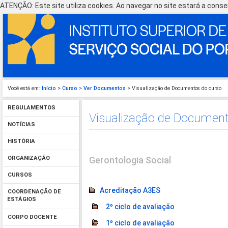
ATENÇÃO: Este site utiliza cookies. Ao navegar no site estará a consen
Você está em:
Início
>
Curso
>
Ver Documentos
> Visualização de Documentos do curso
REGULAMENTOS
Visualização de Document
NOTÍCIAS
HISTÓRIA
Gerontologia Social
ORGANIZAÇÃO
CURSOS
Acreditação A3ES
COORDENAÇÃO DE
ESTÁGIOS
2º ciclo de avaliação
CORPO DOCENTE
1º ciclo de avaliação