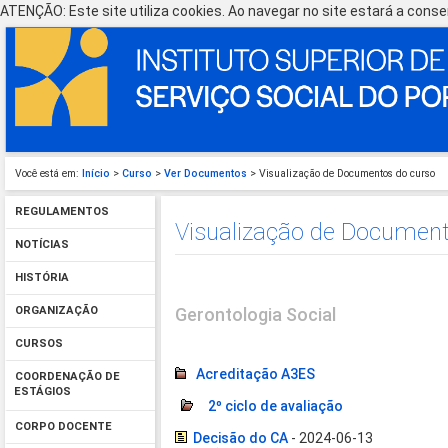
ATENÇÃO: Este site utiliza cookies. Ao navegar no site estará a consen
Você está em:
Início
>
Curso
>
Ver Documentos
> Visualização de Documentos do curso
REGULAMENTOS
Visualização de Document
NOTÍCIAS
HISTÓRIA
Gerontologia Social
ORGANIZAÇÃO
CURSOS
Acreditação A3ES
COORDENAÇÃO DE
ESTÁGIOS
2º ciclo de avaliação
CORPO DOCENTE
Decisão do CA
- 2024-06-13