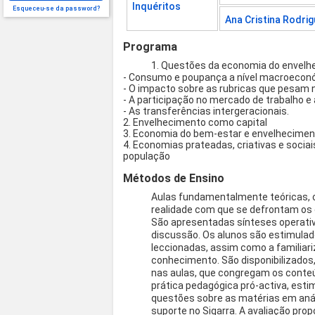
Inquéritos
Esqueceu-se da password?
Ana Cristina Rodri
Programa
1. Questões da economia do envelh
- Consumo e poupança a nível macroeconó
- O impacto sobre as rubricas que pesam 
- A participação no mercado de trabalho e
- As transferências intergeracionais.
2. Envelhecimento como capital
3. Economia do bem-estar e envelhecime
4. Economias prateadas, criativas e soci
população
Métodos de Ensino
Aulas fundamentalmente teóricas, 
realidade com que se defrontam os g
São apresentadas sínteses operativ
discussão. Os alunos são estimula
leccionadas, assim como a familia
conhecimento. São disponibilizados
nas aulas, que congregam os conte
prática pedagógica pró-activa, esti
questões sobre as matérias em análi
suporte no Sigarra. A avaliação pro