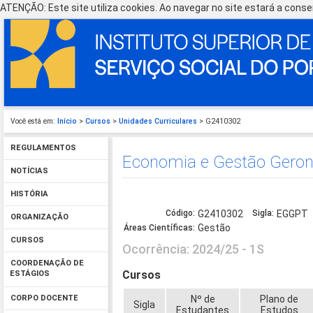
ATENÇÃO: Este site utiliza cookies. Ao navegar no site estará a consen
Você está em:
Início
>
Cursos
>
Unidades Curriculares
> G2410302
REGULAMENTOS
Economia e Gestão Geront
NOTÍCIAS
HISTÓRIA
Código:
G2410302
Sigla:
EGGPT
ORGANIZAÇÃO
Gestão
Áreas Científicas:
CURSOS
Ocorrência: 2024/25 - 1S
COORDENAÇÃO DE
Cursos
ESTÁGIOS
Nº de
Plano de
CORPO DOCENTE
Sigla
Estudantes
Estudos