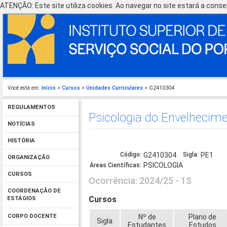
ATENÇÃO: Este site utiliza cookies. Ao navegar no site estará a consen
Você está em:
Início
>
Cursos
>
Unidades Curriculares
> G2410304
REGULAMENTOS
Psicologia do Envelhecim
NOTÍCIAS
HISTÓRIA
Código:
G2410304
Sigla:
PE1
ORGANIZAÇÃO
PSICOLOGIA
Áreas Científicas:
CURSOS
Ocorrência: 2024/25 - 1S
COORDENAÇÃO DE
Cursos
ESTÁGIOS
Nº de
Plano de
CORPO DOCENTE
Sigla
Estudantes
Estudos