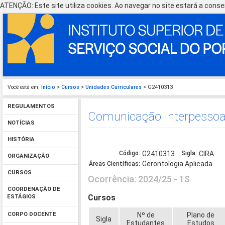
ATENÇÃO: Este site utiliza cookies. Ao navegar no site estará a consen
Você está em:
Início
>
Cursos
>
Unidades Curriculares
> G2410313
REGULAMENTOS
Comunicação Interpessoal
NOTÍCIAS
HISTÓRIA
Código:
G2410313
Sigla:
CIRA
ORGANIZAÇÃO
Gerontologia Aplicada
Áreas Científicas:
CURSOS
Ocorrência: 2024/25 - 1S
COORDENAÇÃO DE
Cursos
ESTÁGIOS
Nº de
Plano de
CORPO DOCENTE
Sigla
Estudantes
Estudos