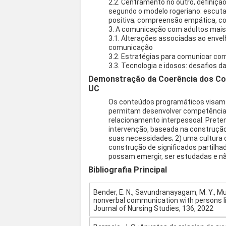
2.2. Centramento no outro, definiçã
segundo o modelo rogeriano: escuta a
positiva; compreensão empática, c
3. A comunicação com adultos mais
3.1. Alterações associadas ao enve
comunicação
3.2. Estratégias para comunicar 
3.3. Tecnologia e idosos: desafios da
Demonstração da Coerência dos Co
UC
Os conteúdos programáticos visam 
permitam desenvolver competência
relacionamento interpessoal. Prete
intervenção, baseada na construção
suas necessidades; 2) uma cultura 
construção de significados partilha
possam emergir, ser estudadas e nã
Bibliografia Principal
Bender, E. N., Savundranayagam, M. Y., Mur
nonverbal communication with persons liv
Journal of Nursing Studies, 136, 2022