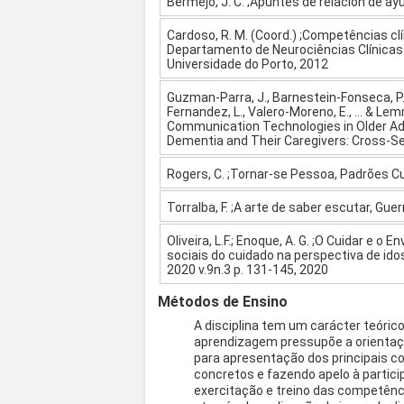
Bermejo, J. C. ;Apuntes de relacion de ayu
Cardoso, R. M. (Coord.) ;Competências c
Departamento de Neurociências Clínicas
Universidade do Porto, 2012
Guzman-Parra, J., Barnestein-Fonseca, P.,
Fernandez, L., Valero-Moreno, E., ... & L
Communication Technologies in Older Adu
Dementia and Their Caregivers: Cross-Sec
Rogers, C. ;Tornar-se Pessoa, Padrões Cu
Torralba, F. ;A arte de saber escutar, Gue
Oliveira, L.F.; Enoque, A. G. ;O Cuidar e
sociais do cuidado na perspectiva de idos
2020 v.9n.3 p. 131-145, 2020
Métodos de Ensino
A disciplina tem um carácter teórico
aprendizagem pressupõe a orientaçã
para apresentação dos principais 
concretos e fazendo apelo à partici
exercitação e treino das competênc