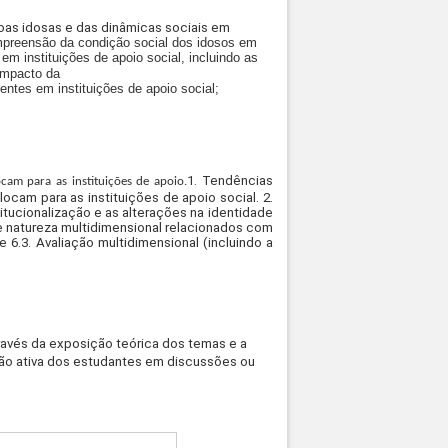
as idosas e das dinâmicas sociais em
mpreensão da condição social dos idosos em
em instituições de apoio social, incluindo as
 impacto da
ntes em instituições de apoio social;
1. Tendências
cam para as instituições de apoio.
cam para as instituições de apoio social. 2.
stitucionalização e as alterações na identidade
e natureza multidimensional relacionados com
 6.3. Avaliação multidimensional (incluindo a
avés da exposição teórica dos temas e a
ção ativa dos estudantes em discussões ou