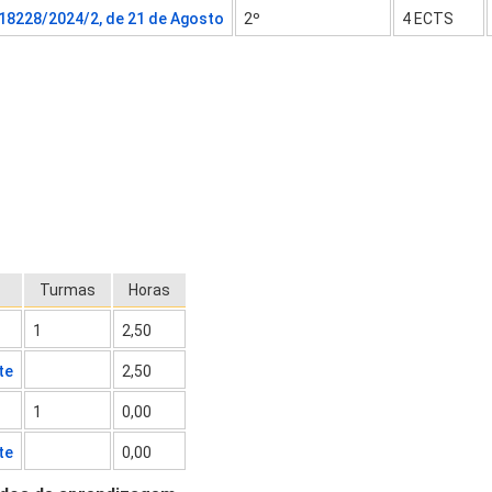
 18228/2024/2, de 21 de Agosto
2º
4 ECTS
Turmas
Horas
1
2,50
te
2,50
1
0,00
te
0,00