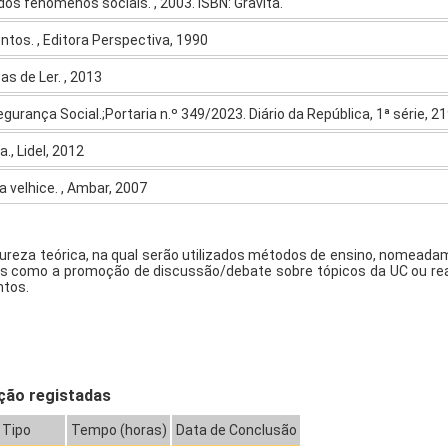
dos fenómenos sociais. , 2003. ISBN: Gravita.
tos. , Editora Perspectiva, 1990
as de Ler. , 2013
egurança Social.;Portaria n.º 349/2023. Diário da República, 1ª série, 2
a., Lidel, 2012
na velhice. , Ambar, 2007
tureza teórica, na qual serão utilizados métodos de ensino, nomeadam
tais como a promoção de discussão/debate sobre tópicos da UC ou real
ntos.
ção registadas
Tipo
Tempo (horas)
Data de Conclusão