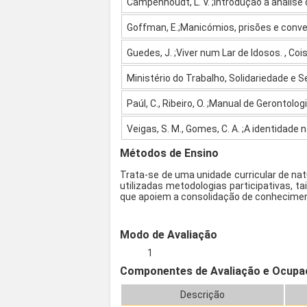
Campenhoudt, L. V. ;Introdução à análise 
Goffman, E.;Manicómios, prisões e conven
Guedes, J. ;Viver num Lar de Idosos. , Cois
Ministério do Trabalho, Solidariedade e S
Paúl, C., Ribeiro, O. ;Manual de Gerontologi
Veigas, S. M., Gomes, C. A. ;A identidade 
Métodos de Ensino
Trata-se de uma unidade curricular de na
utilizadas metodologias participativas, 
que apoiem a consolidação de conhecime
Modo de Avaliação
1
Componentes de Avaliação e Ocupa
Descrição