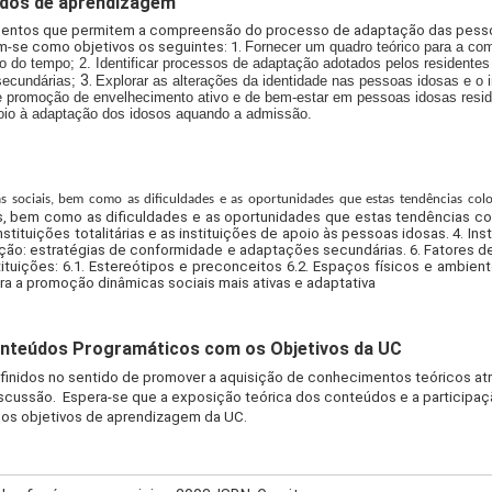
ados de aprendizagem
imentos que permitem a compreensão do processo de adaptação das pesso
m-se como objetivos os seguintes: 1.
Fornecer um quadro teórico para a co
go do tempo; 2.
Identificar processos de adaptação adotados pelos residentes 
3.
secundárias;
Explorar as alterações da identidade nas pessoas idosas e o
 de promoção de envelhecimento ativo e de bem-estar em pessoas idosas reside
 apoio à adaptação dos idosos aquando a admissão.
s sociais, bem como as dificuldades e as oportunidades que estas tendências colo
, bem como as dificuldades e as oportunidades que estas tendências colo
Instituições totalitárias e as instituições de apoio às pessoas idosas. 4. In
ação: estratégias de conformidade e adaptações secundárias. 6. Fatores d
tuições: 6.1. Estereótipos e preconceitos 6.2. Espaços físicos e ambiente
para a promoção dinâmicas sociais mais ativas e adaptativa
nteúdos Programáticos com os Objetivos da UC
inidos no sentido de promover a aquisição de conhecimentos teóricos atr
discussão. Espera-se que a exposição teórica dos conteúdos e a participa
 os objetivos de aprendizagem da UC.