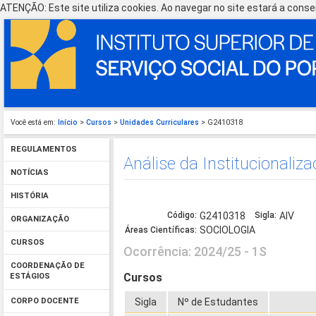
ATENÇÃO: Este site utiliza cookies. Ao navegar no site estará a consen
Você está em:
Início
>
Cursos
>
Unidades Curriculares
> G2410318
REGULAMENTOS
Análise da Institucionaliz
NOTÍCIAS
HISTÓRIA
Código:
G2410318
Sigla:
AIV
ORGANIZAÇÃO
SOCIOLOGIA
Áreas Científicas:
CURSOS
Ocorrência: 2024/25 - 1S
COORDENAÇÃO DE
Cursos
ESTÁGIOS
Sigla
Nº de Estudantes
CORPO DOCENTE