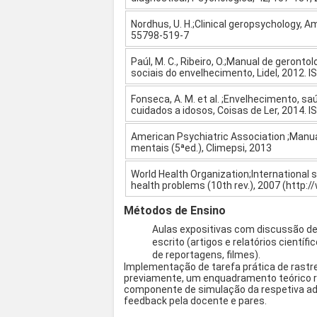
Nordhus, U. H.;Clinical geropsychology, A
55798-519-7
Paúl, M. C., Ribeiro, O.;Manual de geron
sociais do envelhecimento, Lidel, 2012. 
Fonseca, A. M. et al. ;Envelhecimento, s
cuidados a idosos, Coisas de Ler, 2014. 
American Psychiatric Association ;Manua
mentais (5ªed.), Climepsi, 2013
World Health Organization;International s
health problems (10th rev.), 2007 (http:
Métodos de Ensino
Aulas expositivas com discussão de
escrito (artigos e relatórios cientí
de reportagens, filmes).
Implementação de tarefa prática de rastre
previamente, um enquadramento teórico re
componente de simulação da respetiva ad
feedback pela docente e pares.