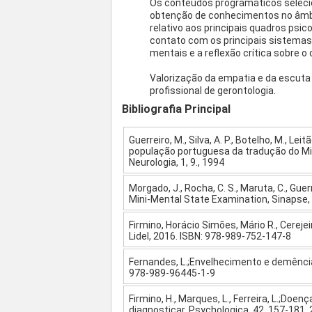
Os conteúdos programáticos seleci
obtenção de conhecimentos no âmbi
relativo aos principais quadros psic
contato com os principais sistemas
mentais e a reflexão crítica sobre o
Valorização da empatia e da escuta
profissional de gerontologia.
Bibliografia Principal
Guerreiro, M., Silva, A. P., Botelho, M., Le
população portuguesa da tradução do Mi
Neurologia, 1, 9., 1994
Morgado, J., Rocha, C. S., Maruta, C., Guer
Mini-Mental State Examination, Sinapse, 
Firmino, Horácio Simões, Mário R., Cerej
Lidel, 2016. ISBN: 978-989-752-147-8
Fernandes, L.;Envelhecimento e demência 
978-989-96445-1-9
Firmino, H., Marques, L., Ferreira, L.;Do
diagnosticar, Psychologica, 42, 157-181,