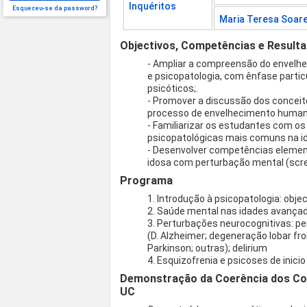
Inquéritos
Esqueceu-se da password?
Maria Teresa Soar
Objectivos, Competências e Result
- Ampliar a compreensão do envelh
e psicopatologia, com ênfase parti
psicóticos;.
- Promover a discussão dos conceito
processo de envelhecimento human
- Familiarizar os estudantes com os
psicopatológicas mais comuns na id
- Desenvolver competências element
idosa com perturbação mental (scr
Programa
1. Introdução à psicopatologia: obje
2. Saúde mental nas idades avança
3. Perturbações neurocognitivas: pe
(D. Alzheimer; degeneração lobar fro
Parkinson; outras); delirium
4. Esquizofrenia e psicoses de inicio 
Demonstração da Coerência dos Co
UC