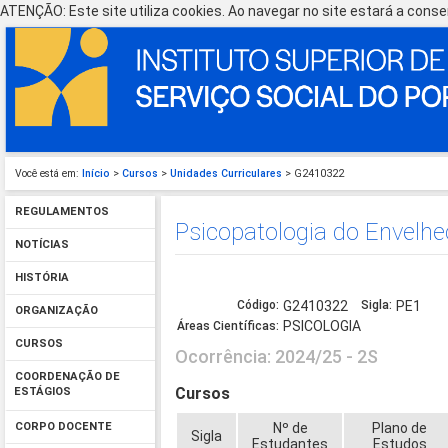
ATENÇÃO: Este site utiliza cookies. Ao navegar no site estará a consen
Você está em:
Início
>
Cursos
>
Unidades Curriculares
> G2410322
REGULAMENTOS
Psicopatologia do Envelh
NOTÍCIAS
HISTÓRIA
Código:
G2410322
Sigla:
PE1
ORGANIZAÇÃO
PSICOLOGIA
Áreas Científicas:
CURSOS
Ocorrência: 2024/25 - 2S
COORDENAÇÃO DE
Cursos
ESTÁGIOS
Nº de
Plano de
CORPO DOCENTE
Sigla
Estudantes
Estudos