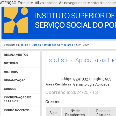
ATENÇÃO: Este site utiliza cookies. Ao navegar no site estará a consen
Você está em:
Início
>
Cursos
>
Unidades Curriculares
> G2410327
REGULAMENTOS
Estatística Aplicada às Ci
NOTÍCIAS
HISTÓRIA
Código:
G2410327
Sigla:
EACS
ORGANIZAÇÃO
Gerontologia Aplicada
Áreas Científicas:
CURSOS
Ocorrência: 2024/25 - 1S
COORDENAÇÃO DE
Cursos
ESTÁGIOS
Nº de
Plano de
CORPO DOCENTE
Sigla
Estudantes
Estudos