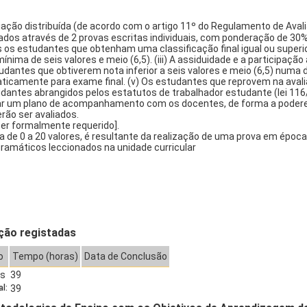
iação distribuída (de acordo com o artigo 11º do Regulamento de Ava
ados através de 2 provas escritas individuais, com ponderação de 30%
s os estudantes que obtenham uma classificação final igual ou superio
nima de seis valores e meio (6,5). (iii) A assiduidade e a participaçã
tudantes que obtiverem nota inferior a seis valores e meio (6,5) numa
icamente para exame final. (v) Os estudantes que reprovem na avalia
dantes abrangidos pelos estatutos de trabalhador estudante (lei 116/
ar um plano de acompanhamento com os docentes, de forma a podere
rão ser avaliados.
r formalmente requerido].
la de 0 a 20 valores, é resultante da realização de uma prova em épo
gramáticos leccionados na unidade curricular
ção registadas
o
Tempo (horas)
Data de Conclusão
as
39
l:
39