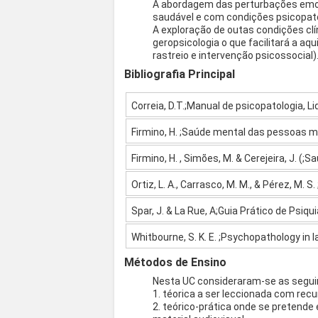
A abordagem das perturbações emo
saudável e com condições psicopat
A exploração de outas condições cl
geropsicologia o que facilitará a a
rastreio e intervenção psicossocial)
Bibliografia Principal
Correia, D.T.;Manual de psicopatologia, Li
Firmino, H. ;Saúde mental das pessoas ma
Firmino, H. , Simões, M. & Cerejeira, J. (
Ortiz, L. A., Carrasco, M. M., & Pérez, M. S
Spar, J. & La Rue, A;Guia Prático de Psiqui
Whitbourne, S. K. E. ;Psychopathology in 
Métodos de Ensino
Nesta UC consideraram-se as segu
1. téorica a ser leccionada com recu
2. teórico-prática onde se pretende