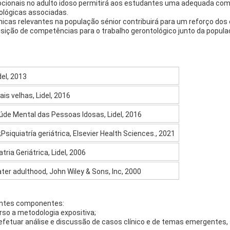
cionais no adulto idoso permitirá aos estudantes uma adequada c
ológicas associadas.
ínicas relevantes na população sénior contribuirá para um reforço d
quisição de competências para o trabalho gerontológico junto da popul
.
del, 2013
is velhas, Lidel, 2016
;Saúde Mental das Pessoas Idosas, Lidel, 2016
. ;Psiquiatría geriátrica, Elsevier Health Sciences., 2021
atria Geriátrica, Lidel, 2006
later adulthood, John Wiley & Sons, Inc, 2000
intes componentes:
rso a metodologia expositiva;
 efetuar análise e discussão de casos clínico e de temas emergentes