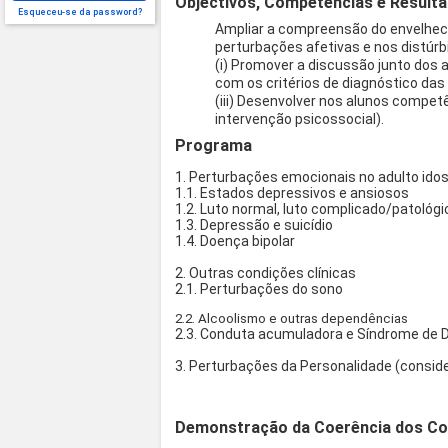
Objectivos, Competências e Result
Esqueceu-se da password?
Ampliar a compreensão do envelheci
perturbações afetivas e nos distúrb
(i) Promover a discussão junto dos a
com os critérios de diagnóstico da
(iii) Desenvolver nos alunos compet
intervenção psicossocial).
Programa
1. Perturbações emocionais no adulto idos
1.1. Estados depressivos e ansiosos
1.2. Luto normal, luto complicado/patoló
1.3. Depressão e suicídio
1.4. Doença bipolar
2. Outras condições clínicas
2.1. Perturbações do sono
2.2. Alcoolismo e outras dependências
2.3. Conduta acumuladora e Síndrome de 
3. Perturbações da Personalidade (conside
Demonstração da Coerência dos Co