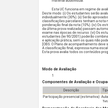
material audiovisual.
Esta UC funciona em regime de aval
Deste modo: (i) Os estudantes serão avali
individualmente (30%). (ii) Serão aprovado
classificações parcelares tenham a nota mí
ponderação final da nota (10%). (iv) Os es
da última prova realizada) passam automat
exame nas épocas de recurso. (vi) Os estu
estudantes (lei 90/2001) poderão combin
e aplicação prática, sem os quais não pode
[OBS: O Plano de acompanhamento deve se
A classificação final, expressa numa esca
Esta prova avalia todos os conteúdos pro
Modo de Avaliação
1
Componentes de Avaliação e Ocupa
Descrição
Tip
Participação presencial (estimativa)
Aul
Tota