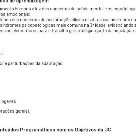
ados de aprendizagem
mento humano à luz dos conceitos de saúde mental e psicopatologia
ios emocionais:
lunos dos conceitos de perturbação clínica e sub-clinica no âmbito da g
s síndromes psicopatológicas mais comuns na 3ª idade, evidenciando a
ências elementares para o trabalho gerontológico junto da população
o:
gico e perturbações da adaptação
Diógenes
rações gerais).
nteúdos Programáticos com os Objetivos da UC