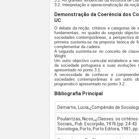
3.1. As grandes tendências da estrutura de cl
3.2. Interpretação e operacionalização da noçã
Demonstração da Coerência dos Co
UC
O debate da noção, critérios e categorias de
fundamentais, no quadro do segundo objectivo
sociedades contemporâneas, a perspectiva d
primeira sustenta-se na proposta teórica de M
complementar da cadeira.
A segunda sustenta-se no conceito de class
Wright.
Um outro objectivo curricular estabelece a n
da sociedade portuguesa e suas evoluções r
apresentado no ponto 3.1.
A necessidade de conhecer e compreender
sociedades contemporâneas é um outro obj
programático apresentado no ponto 3.2.
Bibliografia Principal
Demartis, Lucia;¿Compêndio de Sociologi
Poulantzas, Nicos,;¿Classes: os critérios 
Sociais,, Pub. Escorpião, 1976 (pp. 24-43.
Sociologia, Porto, Porto Editora, 1981, pp