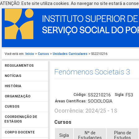
ATENÇÃO: Este site utiliza cookies. Ao navegar no site estará a consen
Você está em:
Início
>
Cursos
>
Unidades Curriculares
> SS2210216
REGULAMENTOS
Fenómenos Societais 3
NOTÍCIAS
HISTÓRIA
Código:
SS2210216
Sigla:
FS3
ORGANIZAÇÃO
SOCIOLOGIA
Áreas Científicas:
CURSOS
Ocorrência: 2024/25 - 1S
COORDENAÇÃO DE
Cursos
ESTÁGIOS
Nº de
Plano de
CORPO DOCENTE
Sigla
Estudantes
Estudos