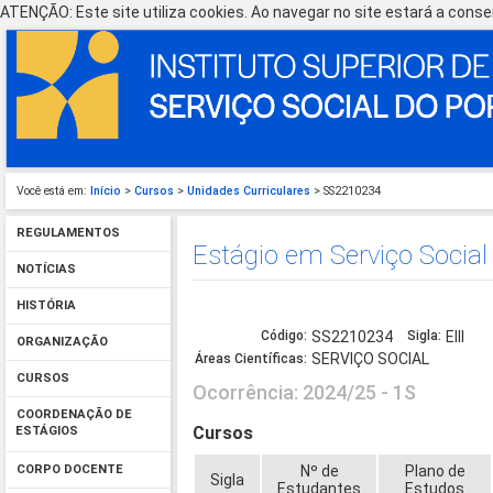
ATENÇÃO: Este site utiliza cookies. Ao navegar no site estará a consen
Você está em:
Início
>
Cursos
>
Unidades Curriculares
> SS2210234
REGULAMENTOS
Estágio em Serviço Social 
NOTÍCIAS
HISTÓRIA
Código:
SS2210234
Sigla:
EIII
ORGANIZAÇÃO
SERVIÇO SOCIAL
Áreas Científicas:
CURSOS
Ocorrência: 2024/25 - 1S
COORDENAÇÃO DE
Cursos
ESTÁGIOS
Nº de
Plano de
CORPO DOCENTE
Sigla
Estudantes
Estudos