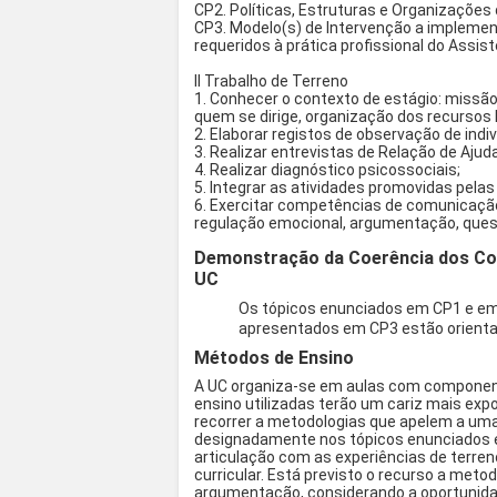
CP2. Políticas, Estruturas e Organizações
CP3. Modelo(s) de Intervenção a impleme
requeridos à prática profissional do Assist
II Trabalho de Terreno
1. Conhecer o contexto de estágio: missão,
quem se dirige, organização dos recursos
2. Elaborar registos de observação de indi
3. Realizar entrevistas de Relação de Ajuda
4. Realizar diagnóstico psicossociais;
5. Integrar as atividades promovidas pelas
6. Exercitar competências de comunicação v
regulação emocional, argumentação, que
Demonstração da Coerência dos Co
UC
Os tópicos enunciados em CP1 e em 
apresentados em CP3 estão orienta
Métodos de Ensino
A UC organiza-se em aulas com component
ensino utilizadas terão um cariz mais exp
recorrer a metodologias que apelem a uma
designadamente nos tópicos enunciados 
articulação com as experiências de terre
curricular. Está previsto o recurso a meto
argumentação, considerando a oportunida