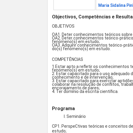
Maria Sidalina Pi
Objectivos, Competências e Result
OBJETIVOS
OA1. Deter conhecimentos teóricos sobre
OA2. Deter conhecimentos teórico-prático
fenómeno(s) em estudo;
OA3. Adquirir conhecimentos teórico-prát
do(s) fenómeno(s) em estudo.
COMPETÊNCIAS
1.Estar apto a refletir os conhecimentos t
fenómeno(s) em estudo;
2. Estar capacitado para o uso adequado d
conhecimento e de intervenção;
3. Estar capacitado para exercitar aptidõ
colaborar na resolução de conflitos, trabalh
encorajamento de pares;
4. Ter domínio da escrita científica.
Programa
I. Seminário
CP1. PerspeCtivas teóricas e conceitos
estudo;