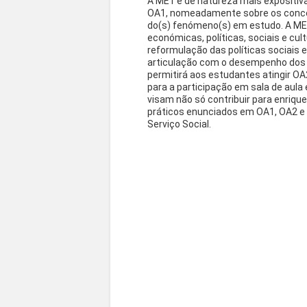
A ME1 é de natureza mais expositiv
OA1, nomeadamente sobre os conc
do(s) fenómeno(s) em estudo. A M
económicas, políticas, sociais e cul
reformulação das políticas sociais 
articulação com o desempenho dos 
permitirá aos estudantes atingir O
para a participação em sala de aula
visam não só contribuir para enriqu
práticos enunciados em OA1, OA2 e
Serviço Social.