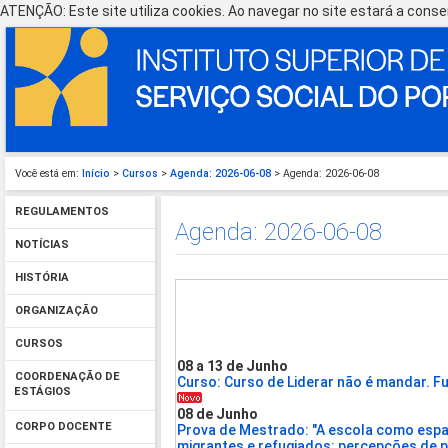
ATENÇÃO: Este site utiliza cookies. Ao navegar no site estará a consen
Você está em:
Início
>
Cursos
>
Agenda: 2026-06-08
> Agenda: 2026-06-08
REGULAMENTOS
Agenda: 2026-06-08
NOTÍCIAS
HISTÓRIA
ORGANIZAÇÃO
CURSOS
08 a 13 de Junho
COORDENAÇÃO DE
Curso: Curso de Liderar não é mandar. F
ESTÁGIOS
08 de Junho
CORPO DOCENTE
Prova de Mestrado: "A escola como espa
migrantes e refugiados: percepções de p