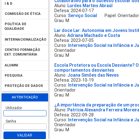
Colaborativo para o Sucesso Escolar do
I & D
Aluno:
Lurdes Martins Abraúl
Defesa: 2024-07-17
COMISSÃO DE ÉTICA
Curso:
Serviço Social
Papel: Orientado
Grau: M
POLÍTICA DE
QUALIDADE
Lar doce Lar: Autonomia em Jovens Insti
Aluno:
Adriana Machado e Costa
INTERNACIONALIZAÇÃO
Defesa: 2023-07-05
Curso:
Intervenção Social na Infância e 
Orientador
CENTRO FORMAÇÃO
EXT. COMUNITÁRIA
Grau: M
Escola Protetora ou Escola Desviante? O
ALUMNI
comportamentos desviantes
Aluno:
Joana Simões das Neves
PESQUISA
Defesa: 2023-10-19
Curso:
Intervenção Social na Infância e 
PROTEÇÃO DE DADOS
Orientador
Grau: M
AUTENTICAÇÃO
¿A importância da preparação de um proc
Utilizador
Aluno:
Patrícia Alexandra Ferreira Moreir
Defesa: 2022-09-28
Curso:
Intervenção Social na Infância e 
Senha
Orientador
Grau: M
VALIDAR