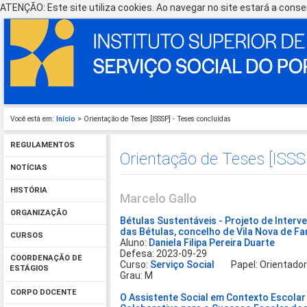
ATENÇÃO: Este site utiliza cookies. Ao navegar no site estará a consen
Você está em:
Início
> Orientação de Teses [ISSSP] - Teses concluídas
REGULAMENTOS
Orientação de Teses [ISSS
NOTÍCIAS
HISTÓRIA
Marcelo Gallo
ORGANIZAÇÃO
Bétulas Sustentáveis - Projeto de Inter
das Bétulas, concelho de Vila Nova de F
CURSOS
Aluno:
Daniela Filipa Pereira Duarte
Defesa: 2023-09-29
COORDENAÇÃO DE
Curso:
Serviço Social
Papel: Orientado
ESTÁGIOS
Grau: M
CORPO DOCENTE
O Assistente Social em Contexto Escolar 