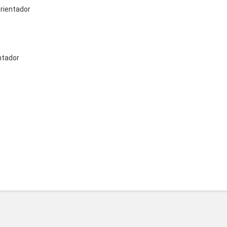
ientador
tador