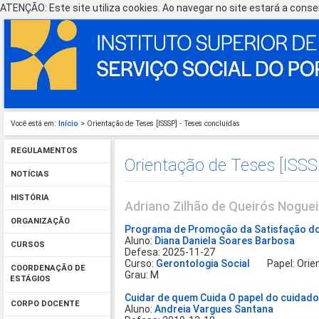
ATENÇÃO: Este site utiliza cookies. Ao navegar no site estará a consen
Você está em:
Início
> Orientação de Teses [ISSSP] - Teses concluídas
REGULAMENTOS
Orientação de Teses [ISSS
NOTÍCIAS
HISTÓRIA
Adriano Zilhão de Queirós Noguei
ORGANIZAÇÃO
Programa de Promoção da Satisfação do
Aluno:
Diana Daniela Soares Barbosa
CURSOS
Defesa: 2025-11-27
Curso:
Gerontologia Social
Papel: Orien
COORDENAÇÃO DE
Grau: M
ESTÁGIOS
Cuidar de quem Cuida O papel do cuidador 
CORPO DOCENTE
Aluno:
Andreia Vargues Santana