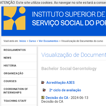
ATENÇÃO: Este site utiliza cookies. Ao navegar no site estará a consen
Você está em:
Início
>
Curso
>
Ver Documentos
> Visualização de Documentos do curso
REGULAMENTOS
Visualização de Document
NEWS
HISTÓRIA
Bachelor Social Gerontology
ORGANIZAÇÃO
COURSES
Acreditação A3ES
COORDINATION OF
2º ciclo de avaliação
INTERNSHIPS
Decisão do CA
- 2024-06-13
TEACHING STAFF
Decisão do CA