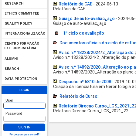
Relatório da CAE
- 2024-06-13
RESEARCH
Relatório da CAE
ETHICS COMMITTEE
Guia¿o de auto-avaliac¿a¿o
- 2024-06
Guia¿o de auto-avaliac¿a¿o
QUALITY POLICY
1º ciclo de avaliação
INTERNACIONALIZAÇÃO
Documentos oficiais do ciclo de estu
CENTRO FORMAÇÃO
EXT. COMUNITÁRIA
Aviso n.º 18228/2024/2_Alteração do 
Aviso n.º 18228/2024/2_Alteração do plan
ALUMNI
Aviso n.º 14892/2020_Alteração ao pla
SEARCH
Aviso n.º 14892/2020_Alteração ao plano d
DATA PROTECTION
Despacho nº 6310 de 2008
- 2019-10-0
Criação da licenciatura em Gerontologia So
LOGIN
Relatório de Curso
User
Relatorio Direcao Curso_LGS_2021_2
Relatorio Direcao Curso_LGS_2021_22
Password
SIGN IN
Forgot your password?