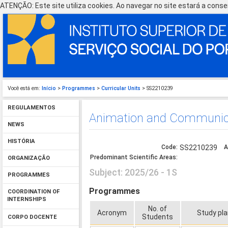
ATENÇÃO: Este site utiliza cookies. Ao navegar no site estará a consen
Você está em:
Início
>
Programmes
>
Curricular Units
> SS2210239
REGULAMENTOS
Animation and Communic
NEWS
HISTÓRIA
Code:
SS2210239
A
Predominant Scientific Areas:
ORGANIZAÇÃO
Subject: 2025/26 - 1S
PROGRAMMES
Programmes
COORDINATION OF
INTERNSHIPS
No. of
Acronym
Study pla
Students
CORPO DOCENTE