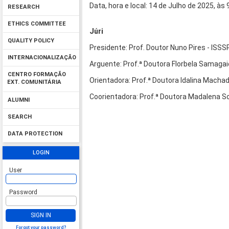
Data, hora e local: 14 de Julho de 2025, às
RESEARCH
ETHICS COMMITTEE
Júri
QUALITY POLICY
Presidente: Prof. Doutor Nuno Pires - ISSS
INTERNACIONALIZAÇÃO
Arguente: Prof.ª Doutora Florbela Samagaio
CENTRO FORMAÇÃO
Orientadora: Prof.ª Doutora Idalina Macha
EXT. COMUNITÁRIA
Coorientadora: Prof.ª Doutora Madalena Sof
ALUMNI
SEARCH
DATA PROTECTION
LOGIN
User
Password
SIGN IN
Forgot your password?