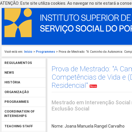
ATENÇÃO: Este site utiliza cookies. Ao navegar no site estará a consen
Você está em:
Início
>
Programmes
> Prova de Mestrado: "A Caminho da Autonomia: Compe
REGULAMENTOS
Prova de Mestrado: "A Ca
NEWS
Competências de Vida e (
HISTÓRIA
Residencial"
ORGANIZAÇÃO
Mestrado em Intervenção Social 
PROGRAMMES
Exclusão Social
COORDINATION OF
INTERNSHIPS
Nome: Joana Manuela Rangel Carvalho
TEACHING STAFF