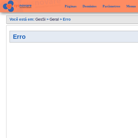
Páginas
Domínios
Parâmetros
Menus
Você está em:
GesSi
>
Geral
> Erro
Erro