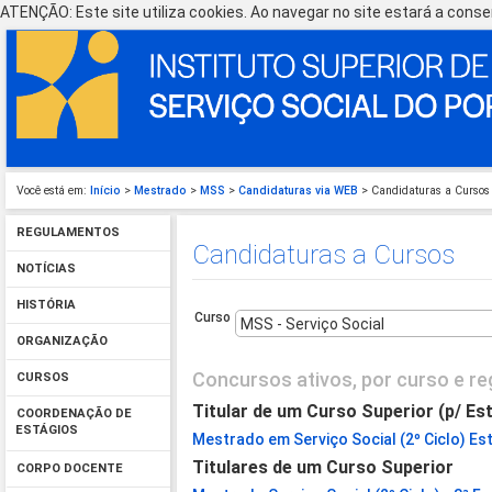
ATENÇÃO: Este site utiliza cookies. Ao navegar no site estará a consen
Você está em:
Início
>
Mestrado
>
MSS
>
Candidaturas via WEB
> Candidaturas a Cursos
REGULAMENTOS
Candidaturas a Cursos
NOTÍCIAS
HISTÓRIA
Curso
ORGANIZAÇÃO
Concursos ativos, por curso e re
CURSOS
Titular de um Curso Superior (p/ Es
COORDENAÇÃO DE
ESTÁGIOS
Mestrado em Serviço Social (2º Ciclo) Est
Titulares de um Curso Superior
CORPO DOCENTE