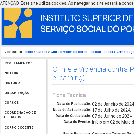
ATENÇÃO: Este site utiliza cookies. Ao navegar no site estará a consen
Você está em:
Início
>
Cursos
>
Crime e Violência contra Pessoas Idosas e Crime (reg
REGULAMENTOS
Crime e Violência contra 
NOTÍCIAS
e-learning)
HISTÓRIA
ORGANIZAÇÃO
Ficha Técnica
CURSOS
Data de Publicação:
02 de Janeiro de 2024
Data de Actualização:
17 de Julho de 2024.
COORDENAÇÃO DE
Data de Caducidade:
07 de Junho de 2024.
ESTÁGIOS
Data do Evento:
Início em 02 de Maio 
CORPO DOCENTE
Fonte Emissora: