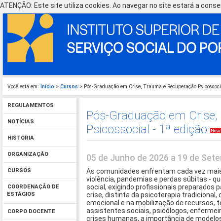
ATENÇÃO: Este site utiliza cookies. Ao navegar no site estará a consen
Você está em:
Início
>
Cursos
> Pós-Graduação em Crise, Trauma e Recuperação Psicossocia
REGULAMENTOS
Pós-Graduação em Crise,
NOTÍCIAS
Psicossocial - 1ª edição
HISTÓRIA
ORGANIZAÇÃO
05 de Junho de 2026 a 19 de Se
As comunidades enfrentam cada vez mais 
CURSOS
violência, pandemias e perdas súbitas -
social, exigindo profissionais preparados p
COORDENAÇÃO DE
crise, distinta da psicoterapia tradicional
ESTÁGIOS
emocional e na mobilização de recursos, 
assistentes sociais, psicólogos, enferme
CORPO DOCENTE
crises humanas, a importância de modelos 