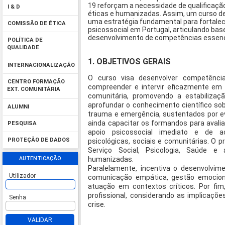
19 reforçam a necessidade de qualificaçã
I & D
éticas e humanizadas. Assim, um curso d
uma estratégia fundamental para fortale
COMISSÃO DE ÉTICA
psicossocial em Portugal, articulando base
desenvolvimento de competências essenci
POLÍTICA DE
QUALIDADE
1. OBJETIVOS GERAIS
INTERNACIONALIZAÇÃO
O curso visa desenvolver competência
CENTRO FORMAÇÃO
compreender e intervir eficazmente em sit
EXT. COMUNITÁRIA
comunitária, promovendo a estabilizaç
aprofundar o conhecimento científico s
ALUMNI
trauma e emergência, sustentados por evi
ainda capacitar os formandos para avali
PESQUISA
apoio psicossocial imediato e de a
PROTEÇÃO DE DADOS
psicológicas, sociais e comunitárias. O 
Serviço Social, Psicologia, Saúde e
AUTENTICAÇÃO
humanizadas.
Paralelamente, incentiva o desenvolvim
Utilizador
comunicação empática, gestão emocion
atuação em contextos críticos. Por fim
profissional, considerando as implicações
Senha
crise.
VALIDAR