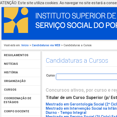
ATENÇÃO: Este site utiliza cookies. Ao navegar no site estará a consen
Você está em:
Início
>
Candidaturas via WEB
> Candidaturas a Cursos
REGULAMENTOS
Candidaturas a Cursos
NOTÍCIAS
HISTÓRIA
Curso
ORGANIZAÇÃO
Concursos ativos, por curso e re
CURSOS
Titular de um Curso Superior (p/ Es
COORDENAÇÃO DE
ESTÁGIOS
Mestrado em Gerontologia Social (2º Cicl
Mestrado em Intervenção Social na Infânc
CORPO DOCENTE
Diurno - Tempo Integral
Mestrado em Serviço Social (2º Ciclo) Est