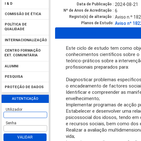
I & D
Data de Publicação :
2024-08-21
Nº de Anos de Acreditação :
6
COMISSÃO DE ÉTICA
Registo(s) de alteração :
Aviso n.º 18
Planos de Estudo:
Aviso nº 18
POLÍTICA DE
QUALIDADE
Competências
INTERNACIONALIZAÇÃO
Este ciclo de estudo tem como obje
CENTRO FORMAÇÃO
conhecimentos científicos sobre o
EXT. COMUNITÁRIA
teórico-práticos sobre a intervenç
profissionais preparados para:
ALUMNI
PESQUISA
Diagnosticar problemas específicos
o encadeamento de factores sociai
PROTEÇÃO DE DADOS
Identificar e compreender as manif
envelhecimento;
AUTENTICAÇÃO
Implementar programas de acção p
Utilizador
Estabelecer e desenvolver uma re
psicossocial dos idosos, tendo em 
e recursos sociais, bem como dos 
Senha
Realizar a avaliação multidimension
vida;
VALIDAR