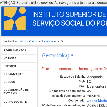
ATENÇÃO: Este site utiliza cookies. Ao navegar no site estará a consen
Você está em:
Início
>
Cursos
>
Licenciaturas
> LG
REGULAMENTOS
Gerontologia
NOTÍCIAS
HISTÓRIA
Este curso encontra-se homologado no âm
ORGANIZAÇÃO
Estado de Bolonha:
Adequado
Sigla:
LG
CURSOS
Grau:
Licenciatura
COORDENAÇÃO DE
N.º máximo de admissões :
45
ESTÁGIOS
Início de Funcionamento:
2024/25
Coordenador:
Joana Madal
CORPO DOCENTE
Nº de Processo de Acreditação :
ACEF/2122/