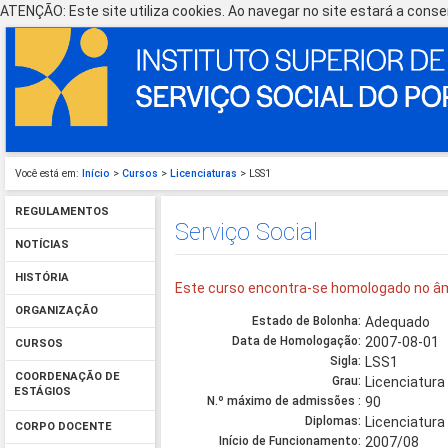
ATENÇÃO: Este site utiliza cookies. Ao navegar no site estará a consen
Você está em:
Início
>
Cursos
>
Licenciaturas
> LSS1
REGULAMENTOS
Serviço Social
NOTÍCIAS
HISTÓRIA
Este curso encontra-se homologado no âm
ORGANIZAÇÃO
Estado de Bolonha:
Adequado
Data de Homologação:
2007-08-01
CURSOS
Sigla:
LSS1
COORDENAÇÃO DE
Grau:
Licenciatura
ESTÁGIOS
N.º máximo de admissões :
90
Diplomas:
Licenciatura
CORPO DOCENTE
Início de Funcionamento:
2007/08