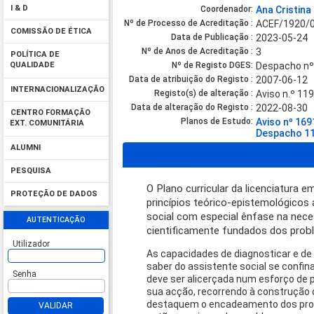
I & D
Coordenador:
Ana Cristina
Nº de Processo de Acreditação :
ACEF/1920/
COMISSÃO DE ÉTICA
Data de Publicação :
2023-05-24
Nº de Anos de Acreditação :
3
POLÍTICA DE
Nº de Registo DGES:
Despacho nº
QUALIDADE
Data de atribuição do Registo :
2007-06-12
INTERNACIONALIZAÇÃO
Registo(s) de alteração :
Aviso n.º 11
Data de alteração do Registo :
2022-08-30
CENTRO FORMAÇÃO
Planos de Estudo:
Aviso nº 16
EXT. COMUNITÁRIA
Despacho 11
ALUMNI
Descrição
PESQUISA
O Plano curricular da licenciatura 
PROTEÇÃO DE DADOS
princípios teórico-epistemológicos 
social com especial ênfase na nece
AUTENTICAÇÃO
cientificamente fundados dos probl
Utilizador
As capacidades de diagnosticar e de 
saber do assistente social se confina
Senha
deve ser alicerçada num esforço de
sua acção, recorrendo à construção 
destaquem o encadeamento dos proce
VALIDAR