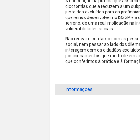
A concepção da prática que assumim
dicotomias que a reduzem a um subp
junto dos excluídos para os profissi
queremos desenvolver no ISSSP é a d
terreno, de uma real implicação na i
vulnerabilidades sociais.
Não recear o contacto com as pessoa
social, nem passar ao lado dos dil
interagem com os cidadãos excluídos
posicionamentos que muito dizem ace
que conferimos à prática e à formaçã
Informações