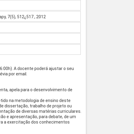
rapy, 7(5), 512¿517., 2012
16:00h). A docente poderá ajustar o seu
via por email.
nta, apela para o desenvolvimento de
etido na metodologia de ensino deste
 de dissertação, trabalho de projeto ou
ntação de diversas matérias curriculares.
ção e apresentação, para debate, de um
para a exercitação dos conhecimentos