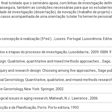
 final tutelado que o seminário apoia, com linhas de investigação defi
P, assegura, também as condições necessárias para que os estudant
idade de investigação (dissertação), de inovação (trabalho de proje
os casos acompanhada de uma orientação tutelar fortemente personal
 concepção à realização (5ºed.). , Loures. Portugal. Lusociência. Editor
ndamentos e etapas do processo de investigação, Lusodidacta , 2009. ISBN
design. Qualitative, quantitative and mixed methods approaches. , Sage,
e inquiry and research design: Choosing among five approaches., Sage pu
cial Gerontology. Quantitative, qualitative, and mixed methods research
ve Gerontology, New York: Springer, 2002
ogical issues in aging research, Mahwah, N.J.: Lawrence , 2006
cção e de Planificação, Porto: Porto editora, 1993