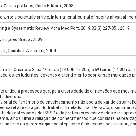
s: Casos práticos, Porto Editora., 2008
 write a scientific article, International journal of sports physical the
king a Systematic Review, Acta Med Port. 2019;32(3):227-35. , 2019
o, Edições Sílabo., 2009
ica , Coimbra: Almedina, 2004
e no Gabinete 3, às 4ª feiras (14:00h-16:30h) e 5ª feiras (14:00h às 
hadores-estudantes, devendo o atendimento ocorrer sob marcação pré
o articula processos que, pela diversidade de dimensões que movime
te diversas.
sional do fenómeno do envelhecimento não podia deixar de estar refl
pensável à realização do trabalho tutelado final. De facto, o seminário
buto de professores do ISSSP e de professores convidados para aprese
nta, ainda, uma avaliação de conhecimentos que consiste na realiza
tre na área da gerontologia social aplicada à sociedade portuguesa, 