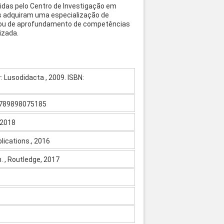
nidas pelo Centro de Investigação em
es adquiram uma especialização de
to) ou de aprofundamento de competências
izada.
: Lusodidacta , 2009. ISBN:
: 9789898075185
 2018
blications., 2016
. , Routledge, 2017