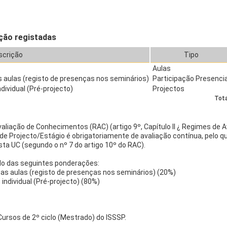
ção registadas
scrição
Tipo
Aulas
s aulas (registo de presenças nos seminários)
Participação Presenci
dividual (Pré-projecto)
Projectos
Tota
iação de Conhecimentos (RAC) (artigo 9º, Capítulo II ¿ Regimes de Av
de Projecto/Estágio é obrigatoriamente de avaliação contínua, pelo q
ta UC (segundo o nº 7 do artigo 10º do RAC).
ado das seguintes ponderações:
 nas aulas (registo de presenças nos seminários) (20%)
 individual (Pré-projecto) (80%)
rsos de 2º ciclo (Mestrado) do ISSSP.