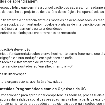
ados de aprendizagem
 espaço letivo que permita a consolidação dos saberes, nomeadament
, do trabalho de projeto ou do relatório de estágio e indispensáveis a
r criticamente a coerência entre os modelos de ação adotados, as res
s conseguidos, confrontando modelos e práticas de intervenção com o
imbólica e alheamento cultural dos idosos.
e trabalho tutelado para encerramento do mestrado.
stigação/intervenção
óricas fundamentais sobre o envelhecimento como fenómeno social e 
estigação e a sua tradução em hipóteses de ação
e recolha e tratamento de informação
ntervenção ajustados ao "envelhecimento ativo"
as de intervenção
tura organizacional aberta à reflexividade
nteúdos Programáticos com os Objetivos da UC
á vocacionado para aprofundar competências teóricas, processuais e
cadoras da realidade social das pessoas mais velhas, a partir de exer
uncionamento estereotipados e tradicionais das organizações que in