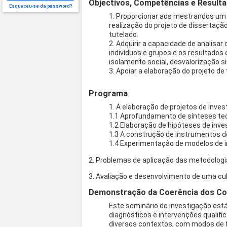
Objectivos, Competências e Result
Esqueceu-se da password?
1. Proporcionar aos mestrandos um
realização do projeto de dissertação
tutelado.
2. Adquirir a capacidade de analisa
indivíduos e grupos e os resultado
isolamento social, desvalorização s
3. Apoiar a elaboração do projeto d
Programa
1. A elaboração de projetos de inve
1.1 Aprofundamento de sínteses te
1.2 Elaboração de hipóteses de inv
1.3 A construção de instrumentos d
1.4 Experimentação de modelos de i
2. Problemas de aplicação das metodologi
3. Avaliação e desenvolvimento de uma cul
Demonstração da Coerência dos Co
Este seminário de investigação est
diagnósticos e intervenções qualifi
diversos contextos, com modos de f