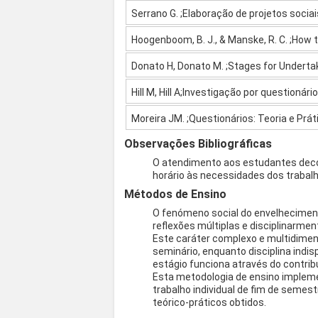
Serrano G. ;Elaboração de projetos sociai
Hoogenboom, B. J., & Manske, R. C. ;How to
Donato H, Donato M. ;Stages for Underta
Hill M, Hill A;Investigação por questionári
Moreira JM. ;Questionários: Teoria e Prát
Observações Bibliográficas
O atendimento aos estudantes decorr
horário às necessidades dos trabal
Métodos de Ensino
O fenómeno social do envelheciment
reflexões múltiplas e disciplinarmen
Este caráter complexo e multidimen
seminário, enquanto disciplina indis
estágio funciona através do contri
Esta metodologia de ensino impleme
trabalho individual de fim de semes
teórico-práticos obtidos.