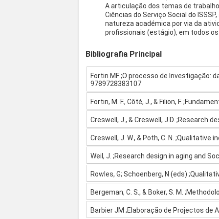
A articulação dos temas de trabalho
Ciências do Serviço Social do ISSS
natureza académica por via da ativ
profissionais (estágio), em todos 
Bibliografia Principal
Fortin MF ;O processo de Investigação: da
9789728383107
Fortin, M. F., Côté, J., & Filion, F. ;Fu
Creswell, J., & Creswell, J.D. ;Research 
Creswell, J. W., & Poth, C. N. ;Qualitativ
Weil, J. ;Research design in aging and So
Rowles, G; Schoenberg, N (eds) ;Qualitati
Bergeman, C. S., & Boker, S. M. ;Methodol
Barbier JM ;Elaboração de Projectos de A