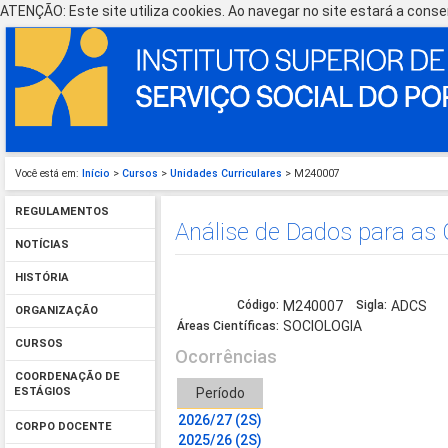
ATENÇÃO: Este site utiliza cookies. Ao navegar no site estará a consen
Você está em:
Início
>
Cursos
>
Unidades Curriculares
> M240007
REGULAMENTOS
Análise de Dados para as 
NOTÍCIAS
HISTÓRIA
Código:
M240007
Sigla:
ADCS
ORGANIZAÇÃO
SOCIOLOGIA
Áreas Científicas:
CURSOS
Ocorrências
COORDENAÇÃO DE
Período
ESTÁGIOS
2026/27 (2S)
CORPO DOCENTE
2025/26 (2S)