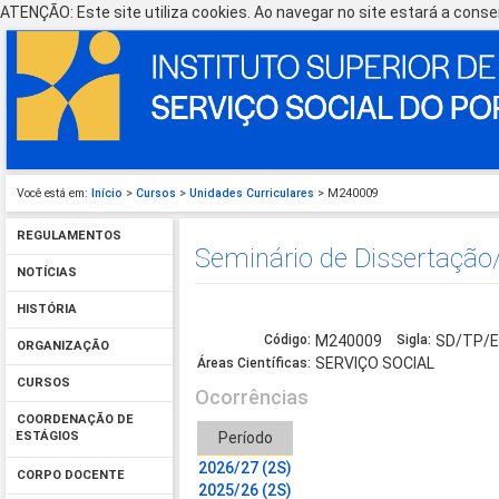
ATENÇÃO: Este site utiliza cookies. Ao navegar no site estará a consen
Você está em:
Início
>
Cursos
>
Unidades Curriculares
> M240009
REGULAMENTOS
Seminário de Dissertação/
NOTÍCIAS
HISTÓRIA
Código:
M240009
Sigla:
SD/TP/
ORGANIZAÇÃO
SERVIÇO SOCIAL
Áreas Científicas:
CURSOS
Ocorrências
COORDENAÇÃO DE
Período
ESTÁGIOS
2026/27 (2S)
CORPO DOCENTE
2025/26 (2S)