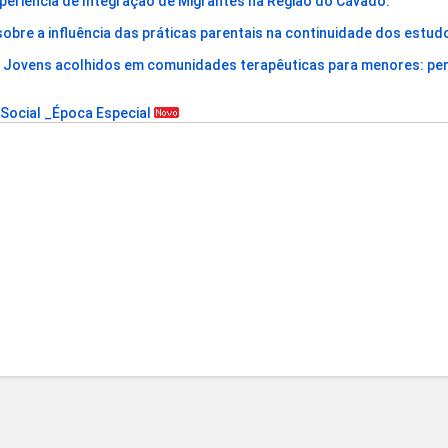
xperiência de Integração de Migrantes na Região do Cávado."
obre a influência das práticas parentais na continuidade dos estudo
e Jovens acolhidos em comunidades terapêuticas para menores: pe
 Social _Época Especial