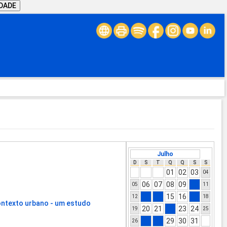
IDADE
Julho
D
S
T
Q
Q
S
S
01
02
03
04
06
07
08
09
10
05
11
13
14
15
16
17
12
18
contexto urbano - um estudo
20
21
22
23
24
19
25
27
28
29
30
31
26