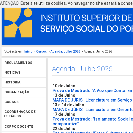
ATENÇÃO: Este site utiliza cookies. Ao navegar no site estará a consen
Você está em:
Início
>
Cursos
>
Agenda: Julho 2026
> Agenda: Julho 2026
REGULAMENTOS
Agenda: Julho 2026
NOTÍCIAS
HISTÓRIA
10 de Julho
Prova de Mestrado:"A Voz que Conta: Entr
ORGANIZAÇÃO
13 de Julho
MAPA DE JÚRIS I Licenciatura em Serviço
CURSOS
13 a 14 de Julho
MAPA DE JÚRIS I Licenciatura em Geront
COORDENAÇÃO DE
17 de Julho
ESTÁGIOS
Prova de Mestrado: "Isolamento Social e
comparativo"
CORPO DOCENTE
22 de Julho