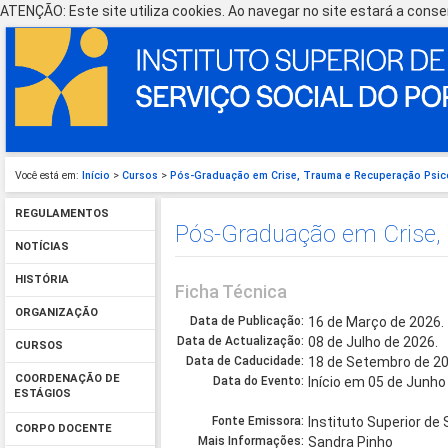
ATENÇÃO: Este site utiliza cookies. Ao navegar no site estará a consen
Você está em:
Início
>
Cursos
>
Pós-Graduação em Crise, Trauma e Recuperação Psico
REGULAMENTOS
Pós-Graduação em Crise, 
NOTÍCIAS
HISTÓRIA
Ficha Técnica
ORGANIZAÇÃO
Data de Publicação:
16 de Março de 2026.
Data de Actualização:
08 de Julho de 2026.
CURSOS
Data de Caducidade:
18 de Setembro de 20
COORDENAÇÃO DE
Data do Evento:
Início em 05 de Junho
ESTÁGIOS
Fonte Emissora:
Instituto Superior de 
CORPO DOCENTE
Mais Informações:
Sandra Pinho