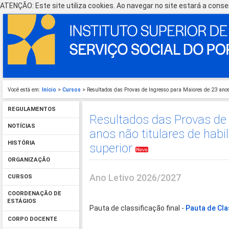
ATENÇÃO: Este site utiliza cookies. Ao navegar no site estará a consen
Você está em:
Início
>
Cursos
> Resultados das Provas de Ingresso para Maiores de 23 anos 
REGULAMENTOS
Resultados das Provas de
NOTÍCIAS
anos não titulares de habi
HISTÓRIA
superior
ORGANIZAÇÃO
Ano Letivo 2026/2027
CURSOS
COORDENAÇÃO DE
ESTÁGIOS
Pauta de classificação final -
Pauta de Cla
CORPO DOCENTE