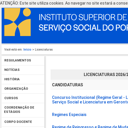
ATENÇÃO: Este site utiliza cookies. Ao navegar no site estará a consen
Você está em:
Início
> Licenciaturas
REGULAMENTOS
NOTÍCIAS
LICENCIATURAS 2026/
HISTÓRIA
CANDIDATURAS
ORGANIZAÇÃO
Concurso Institucional (Regime Geral - 
CURSOS
Serviço Social e Licenciatura em Geront
COORDENAÇÃO DE
ESTÁGIOS
Regimes Especiais
CORPO DOCENTE
Regime de Reingresso e Regime de Muda