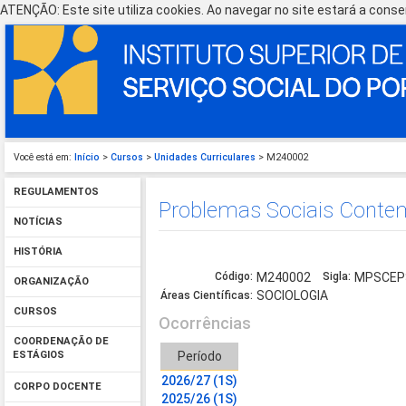
ATENÇÃO: Este site utiliza cookies. Ao navegar no site estará a consen
Você está em:
Início
>
Cursos
>
Unidades Curriculares
> M240002
REGULAMENTOS
Problemas Sociais Contem
NOTÍCIAS
HISTÓRIA
Código:
M240002
Sigla:
MPSCEP
ORGANIZAÇÃO
SOCIOLOGIA
Áreas Científicas:
CURSOS
Ocorrências
COORDENAÇÃO DE
Período
ESTÁGIOS
2026/27 (1S)
CORPO DOCENTE
2025/26 (1S)