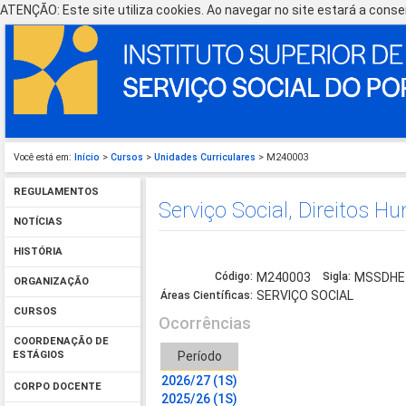
ATENÇÃO: Este site utiliza cookies. Ao navegar no site estará a consen
Você está em:
Início
>
Cursos
>
Unidades Curriculares
> M240003
REGULAMENTOS
Serviço Social, Direitos H
NOTÍCIAS
HISTÓRIA
Código:
M240003
Sigla:
MSSDHE
ORGANIZAÇÃO
SERVIÇO SOCIAL
Áreas Científicas:
CURSOS
Ocorrências
COORDENAÇÃO DE
Período
ESTÁGIOS
2026/27 (1S)
CORPO DOCENTE
2025/26 (1S)