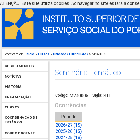
ATENÇÃO: Este site utiliza cookies. Ao navegar no site estará a consen
Você está em:
Início
>
Cursos
>
Unidades Curriculares
> M240005
REGULAMENTOS
Seminário Temático I
NOTÍCIAS
HISTÓRIA
Código:
M240005
Sigla:
STI
ORGANIZAÇÃO
Ocorrências
CURSOS
Período
COORDENAÇÃO DE
ESTÁGIOS
2026/27 (1S)
2025/26 (1S)
CORPO DOCENTE
2024/25 (1S)