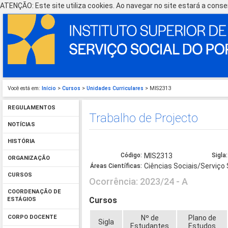
ATENÇÃO: Este site utiliza cookies. Ao navegar no site estará a consen
Você está em:
Início
>
Cursos
>
Unidades Curriculares
> MIS2313
REGULAMENTOS
Trabalho de Projecto
NOTÍCIAS
HISTÓRIA
Código:
MIS2313
Sigla:
ORGANIZAÇÃO
Ciências Sociais/Serviço 
Áreas Científicas:
CURSOS
Ocorrência: 2023/24 - A
COORDENAÇÃO DE
Cursos
ESTÁGIOS
Nº de
Plano de
CORPO DOCENTE
Sigla
Estudantes
Estudos