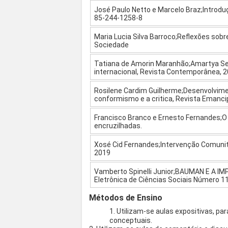
José Paulo Netto e Marcelo Braz;Introduç
85-244-1258-8
Maria Lucia Silva Barroco;Reflexões sobre
Sociedade
Tatiana de Amorin Maranhão;Amartya Sen
internacional, Revista Contemporânea, 
Rosilene Cardim Guilherme;Desenvolvimen
conformismo e a critica, Revista Emanc
Francisco Branco e Ernesto Fernandes;O S
encruzilhadas.
Xosé Cid Fernandes;Intervenção Comunitár
2019
Vamberto Spinelli Junior;BAUMAN E A I
Eletrônica de Ciências Sociais Número 1
Métodos de Ensino
1. Utilizam-se aulas expositivas, p
conceptuais.