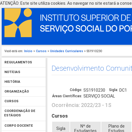
ATENÇÃO: Este site utiliza cookies. Ao navegar no site estará a consen
Você está em:
Início
>
Cursos
>
Unidades Curriculares
> SS1910230
REGULAMENTOS
Desenvolvimento Comunit
NOTÍCIAS
HISTÓRIA
Código:
SS1910230
Sigla:
DC1
ORGANIZAÇÃO
SERVIÇO SOCIAL
Áreas Científicas:
CURSOS
Ocorrência: 2022/23 - 1S
COORDENAÇÃO DE
Cursos
ESTÁGIOS
Nº de
Plano de
CORPO DOCENTE
Sigla
Estudantes
Estudos