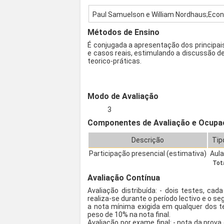
Paul Samuelson e William Nordhaus;Econ
Métodos de Ensino
É conjugada a apresentação dos principai
e casos reais, estimulando a discussão d
teorico-práticas.
Modo de Avaliação
3
Componentes de Avaliação e Ocupa
Descrição
Tip
Participação presencial (estimativa)
Aul
Tota
Avaliação Contínua
Avaliação distribuída: - dois testes, c
realiza-se durante o período lectivo e o 
a nota mínima exigida em qualquer dos t
peso de 10% na nota final.
Avaliação por exame final: - nota da prova e