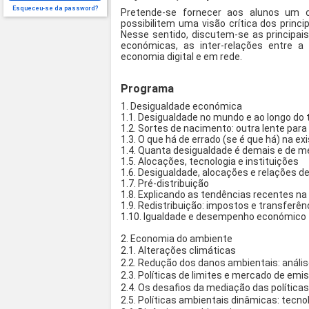
Esqueceu-se da password?
Pretende-se fornecer aos alunos um 
possibilitem uma visão crítica dos pri
Nesse sentido, discutem-se as principai
económicas, as inter-relações entre
economia digital e em rede.
Programa
1. Desigualdade económica
1.1. Desigualdade no mundo e ao longo do
1.2. Sortes de nacimento: outra lente par
1.3. O que há de errado (se é que há) na e
1.4. Quanta desigualdade é demais e de 
1.5. Alocações, tecnologia e instituições
1.6. Desigualdade, alocações e relações de
1.7. Pré-distribuição
1.8. Explicando as tendências recentes n
1.9. Redistribuição: impostos e transferên
1.10. Igualdade e desempenho económico
2. Economia do ambiente
2.1. Alterações climáticas
2.2. Redução dos danos ambientais: análi
2.3. Políticas de limites e mercado de emi
2.4. Os desafios da mediação das política
2.5. Políticas ambientais dinâmicas: tecnol