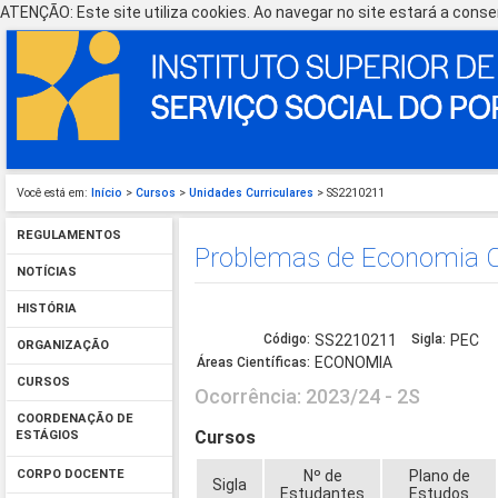
ATENÇÃO: Este site utiliza cookies. Ao navegar no site estará a consen
Você está em:
Início
>
Cursos
>
Unidades Curriculares
> SS2210211
REGULAMENTOS
Problemas de Economia 
NOTÍCIAS
HISTÓRIA
Código:
SS2210211
Sigla:
PEC
ORGANIZAÇÃO
ECONOMIA
Áreas Científicas:
CURSOS
Ocorrência: 2023/24 - 2S
COORDENAÇÃO DE
Cursos
ESTÁGIOS
Nº de
Plano de
CORPO DOCENTE
Sigla
Estudantes
Estudos