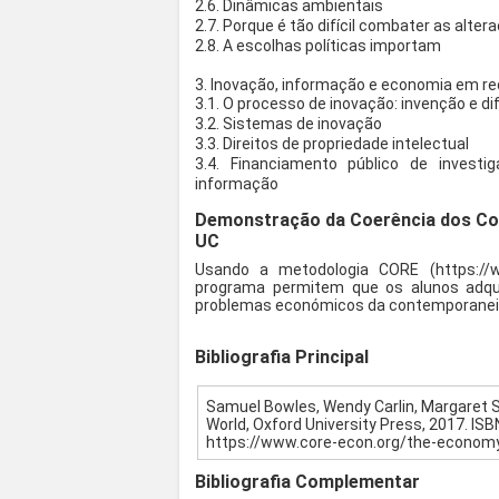
2.6. Dinâmicas ambientais
2.7. Porque é tão difícil combater as alte
2.8. A escolhas políticas importam
3. Inovação, informação e economia em r
3.1. O processo de inovação: invenção e d
3.2. Sistemas de inovação
3.3. Direitos de propriedade intelectual
3.4. Financiamento público de investi
informação
Demonstração da Coerência dos Co
UC
Usando a metodologia CORE (https://w
programa permitem que os alunos adquir
problemas económicos da contemporaneida
Bibliografia Principal
Samuel Bowles, Wendy Carlin, Margaret
World, Oxford University Press, 2017. IS
https://www.core-econ.org/the-econom
Bibliografia Complementar