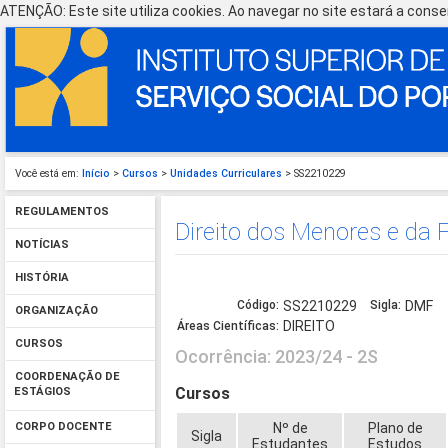
ATENÇÃO: Este site utiliza cookies. Ao navegar no site estará a consen
Você está em:
Início
>
Cursos
>
Unidades Curriculares
> SS2210229
REGULAMENTOS
Direito dos Menores e da 
NOTÍCIAS
HISTÓRIA
Código:
SS2210229
Sigla:
DMF
ORGANIZAÇÃO
DIREITO
Áreas Científicas:
CURSOS
Ocorrência: 2023/24 - 2S
COORDENAÇÃO DE
Cursos
ESTÁGIOS
Nº de
Plano de
CORPO DOCENTE
Sigla
Estudantes
Estudos