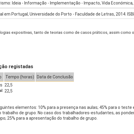
rismo: Ideia - Informação - Implementação - Impacto, Vida Económica
al em Portugal, Universidade do Porto - Faculdade de Letras, 2014. IS
ogias expositivas, tanto de teorias como de casos práticos, assim como 
ção registadas
o
Tempo (horas)
Data de Conclusão
as
22,5
l:
22,5
uintes elementos: 10% para a presença nas aulas; 45% para o teste esc
o trabalho de grupo. No caso dos trabalhadores-estudantes, as ponder
grupo; 25% para a apresentação do trabalho de grupo.