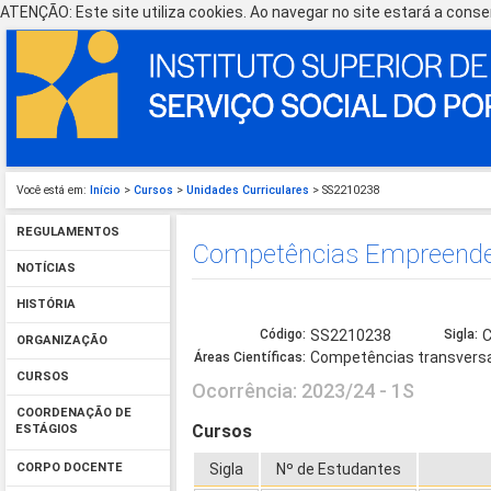
ATENÇÃO: Este site utiliza cookies. Ao navegar no site estará a consen
Você está em:
Início
>
Cursos
>
Unidades Curriculares
> SS2210238
REGULAMENTOS
Competências Empreend
NOTÍCIAS
HISTÓRIA
Código:
SS2210238
Sigla:
ORGANIZAÇÃO
Competências transvers
Áreas Científicas:
CURSOS
Ocorrência: 2023/24 - 1S
COORDENAÇÃO DE
Cursos
ESTÁGIOS
Sigla
Nº de Estudantes
CORPO DOCENTE