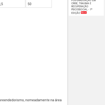
PÓS-GRADUAÇÃO EM
CRISE, TRAUMA E
,5
50
RECUPERAÇÃO
PSICOSSOCIAL - 1ª
EDIÇÃO
 empreendedorismo, nomeadamente na área