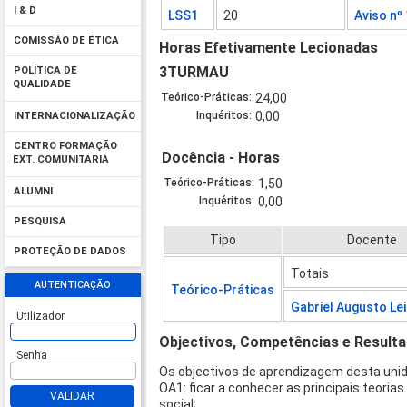
I & D
LSS1
20
Aviso nº
COMISSÃO DE ÉTICA
Horas Efetivamente Lecionadas
3TURMAU
POLÍTICA DE
QUALIDADE
Teórico-Práticas:
24,00
Inquéritos:
0,00
INTERNACIONALIZAÇÃO
CENTRO FORMAÇÃO
Docência - Horas
EXT. COMUNITÁRIA
Teórico-Práticas:
1,50
ALUMNI
Inquéritos:
0,00
PESQUISA
Tipo
Docente
PROTEÇÃO DE DADOS
Totais
AUTENTICAÇÃO
Teórico-Práticas
Gabriel Augusto Le
Utilizador
Objectivos, Competências e Result
Senha
Os objectivos de aprendizagem desta unid
OA1: ficar a conhecer as principais teo
VALIDAR
social;