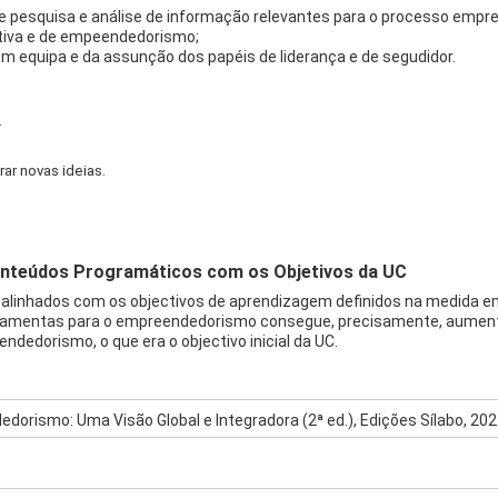
 pesquisa e análise de informação relevantes para o processo empr
ativa e de empeendedorismo;
m equipa e da assunção dos papéis de liderança e de segudidor.
.
ar novas ideias.
nteúdos Programáticos com os Objetivos da UC
linhados com os objectivos de aprendizagem definidos na medida em q
rramentas para o empreendedorismo consegue, precisamente, aumenta
ndedorismo, o que era o objectivo inicial da UC.
ndedorismo: Uma Visão Global e Integradora (2ª ed.), Edições Sílabo, 2