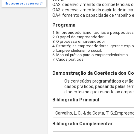
Esqueceu-se da password?
OA2: desenvolvimento de competências de
OA3: desenvolvimento do espírito de inici
OA4: fomento da capacidade de trabalho e
Programa
1. Empreendedorismo: teorias e perspectivas
2. O papel do empreendedor.
3. O processo empreendedor.
4. Estratégias empreendedoras: gerar e explor
5.
Empreendedorismo social.
6.
Manual prático para o empreendedorismo.
7. Casos práticos.
Demonstração da Coerência dos Co
Os conteúdos programáticos estão a
casos práticos, passando pelas fe
discentes no que respeita ao empree
Bibliografia Principal
Carvalho, L. C., & da Costa, T. G.;Empree
Bibliografia Complementar