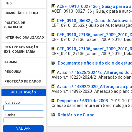
I & D
ACEF_0910_0027136 ¿ Guia¿o para a a
ACEF_0910_0027136 ¿ Guia¿o para a auto-
COMISSÃO DE ÉTICA
CEF_0910_05632 ¿ Guião de Autoavali
POLÍTICA DE
CEF_0910_05632 ¿ Guião de Autoavaliaçã
QUALIDADE
CEF_0910_27136_aacef_2009_2010_D
INTERNACIONALIZAÇÃO
CEF_0910_27136_aacef_2009_2010_Deci
CENTRO FORMAÇÃO
CEF_0910_27136_aacef_2009_2010_Re
EXT. COMUNITÁRIA
CEF_0910_27136_aacef_2009_2010_Relat
ALUMNI
Documentos oficiais do ciclo de estu
PESQUISA
Aviso n.º 18228/2024/2_Alteração do 
Aviso n.º 18228/2024/2_Alteração do plan
PROTEÇÃO DE DADOS
Aviso n.º 14892/2020_Alteração ao pla
Aviso n.º 14892/2020_Alteração ao plano d
AUTENTICAÇÃO
Despacho nº 6310 de 2008
- 2019-10-0
Utilizador
Criação da licenciatura em Gerontologia So
Relatório de Curso
Senha
VALIDAR