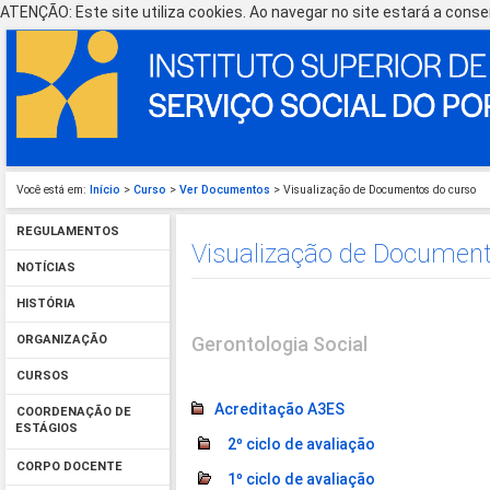
ATENÇÃO: Este site utiliza cookies. Ao navegar no site estará a consen
Você está em:
Início
>
Curso
>
Ver Documentos
> Visualização de Documentos do curso
REGULAMENTOS
Visualização de Document
NOTÍCIAS
HISTÓRIA
Gerontologia Social
ORGANIZAÇÃO
CURSOS
Acreditação A3ES
COORDENAÇÃO DE
ESTÁGIOS
2º ciclo de avaliação
CORPO DOCENTE
1º ciclo de avaliação