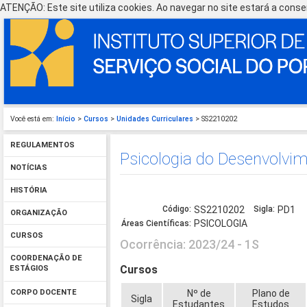
ATENÇÃO: Este site utiliza cookies. Ao navegar no site estará a consen
Você está em:
Início
>
Cursos
>
Unidades Curriculares
> SS2210202
REGULAMENTOS
Psicologia do Desenvolvi
NOTÍCIAS
HISTÓRIA
Código:
SS2210202
Sigla:
PD1
ORGANIZAÇÃO
PSICOLOGIA
Áreas Científicas:
CURSOS
Ocorrência: 2023/24 - 1S
COORDENAÇÃO DE
Cursos
ESTÁGIOS
Nº de
Plano de
CORPO DOCENTE
Sigla
Estudantes
Estudos