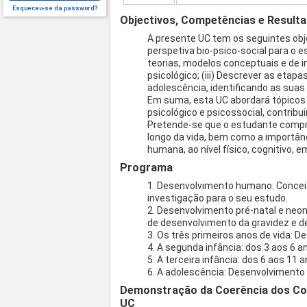
Esqueceu-se da password?
Objectivos, Competências e Result
A presente UC tem os seguintes obje
perspetiva bio-psico-social para o 
teorias, modelos conceptuais e de 
psicológico; (iii) Descrever as etap
adolescência, identificando as suas
Em suma, esta UC abordará tópicos
psicológico e psicossocial, contrib
Pretende-se que o estudante compr
longo da vida, bem como a importân
humana, ao nível físico, cognitivo,
Programa
1. Desenvolvimento humano: Conceit
investigação para o seu estudo.
2. Desenvolvimento pré-natal e neon
de desenvolvimento da gravidez e 
3. Os três primeiros anos de vida: D
4. A segunda infância: dos 3 aos 6 a
5. A terceira infância: dos 6 aos 11 
6. A adolescência: Desenvolvimento f
Demonstração da Coerência dos Co
UC