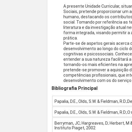
A presente Unidade Curricular, sit
Sociais, pretende proporcionar um
humano, destacando os contributos 
social. Tomando por referência as t
literatura e da investigação atual 
forma integrada, visando permitir a
prática.
Parte-se de aspetos gerais acerca 
desenvolvimento ao longo do ciclo de
cognitivas e psicossociais. Conhe
entender a sua natureza facilitará 
tornando-os mais eficientes na apr
pretende-se promover a aquisição d
competências profissionais, que in
desenvolvimento com os do serviço 
Bibliografia Principal
Papalia, D.E., Olds, S.W. & Fieldman, R.D
Papalia, D.E., Olds, S.W. & Fieldman, R.D.
Berryman, JC; Hargreaves, D; Herbert, M 
Instituto Piaget, 2002